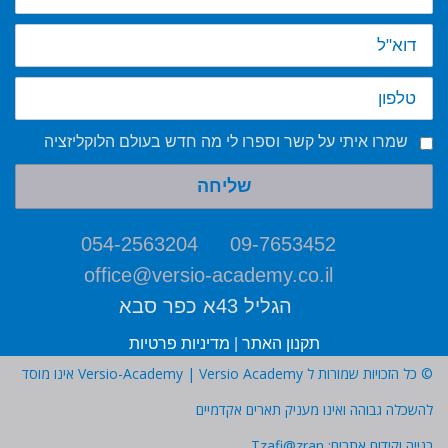
שמרו איתי על קשר וספרו לי מה חדש בעולם הלוקליזציה
שליחה
054-2563204
09-7653452
office@versio-academy.co.il
הגליל 43א כפר סבא
תקנון האתר
|
מדיניות פרטיות
© כל הזכויות שמורות ל Versio-Academy | Versio Academy אינו מוסד
להשכלה גבוהה ואינו מעניק תארים אקדמיים
בנייה וקידום אתרים:
Tzafi@zran