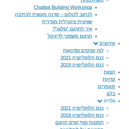
השתלמויות
Chatbot Building Workshop
לכתוב לכולןם – סדנה מעשית לכתיבה
שוויונית וניטרלית מגדרית
איך לתרגם “סלוגן”?
תרגום משפטי לדיגיטל
אירועים
לוח קורסים וסדנאות
כנס הלוקליזציה 2021
כנס הלוקליזציה 2019
הצוות
עדויות
מאמרים
בלוג
גלריה
כנס הלוקליזציה 2021
כנס הלוקליזציה 2019
תמונות סוף קורס תרגום