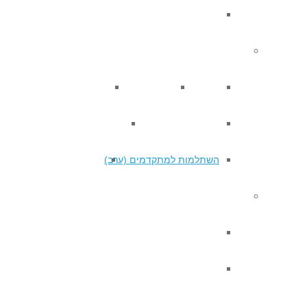
EXPERT COURSE
סדנאות MEMOQ
סדנת מבוא
סדנה למתחילים
סדנה למתקדמים (בוקר)
סדנה למתקדמים (ערב)
השתלמות למתקדמים (בוקר)
השתלמות למתקדמים (ערב)
סדנת עריכה
השתלמויות
CHATBOT BUILDING WORKSHOP
לכתוב לכולןם – סדנה מעשית לכתיבה שוויונית
וניטרלית מגדרית