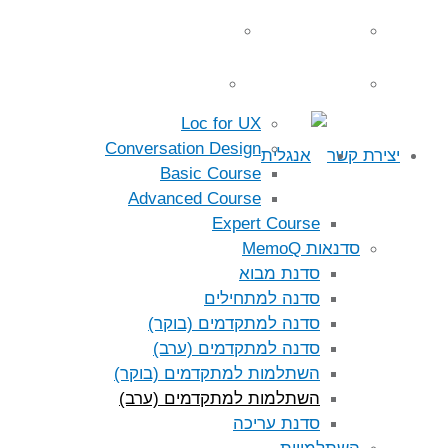
כנס הלוקליזציה 2021
כנס הלוקליזציה 2019
תמונות סוף קורס תרגום
מפגשים על לוקליזציה
Loc for UX
Conversation Design
יצירת קשר
Basic Course
Advanced Course
Expert Course
סדנאות MemoQ
סדנת מבוא
סדנה למתחילים
סדנה למתקדמים (בוקר)
סדנה למתקדמים (ערב)
השתלמות למתקדמים (בוקר)
השתלמות למתקדמים (ערב)
סדנת עריכה