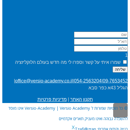
רוצים ללמוד לוקליזציה? עולם התרגום של
המחר מחכה לכם – היום!
1
שמרו איתי על קשר וספרו לי מה חדש בעולם הלוקליזציה
שליחה
|
office@versio-academy.co.il
|
054-2563204
|
09-7653452
הגליל 43א כפר סבא
תקנון האתר
|
מדיניות פרטיות
© כל הזכויות שמורות ל Versio-Academy | Versio Academy אינו מוסד
להשכלה גבוהה ואינו מעניק תארים אקדמיים
X
בנייה וקידום אתרים:
Tzafi@zran