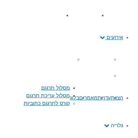
איך לתרגם “סלוגן”?
תרגום משפטי לדיגיטל
אירועים
לוח קורסים וסדנאות
כנס הלוקליזציה 2021
כנס הלוקליזציה 2019
מסלול תרגום
מסלול עריכת תרגום
הצוות
עדויות
מאמרים
בלוג
קורס לתרגום כתוביות
גלריה