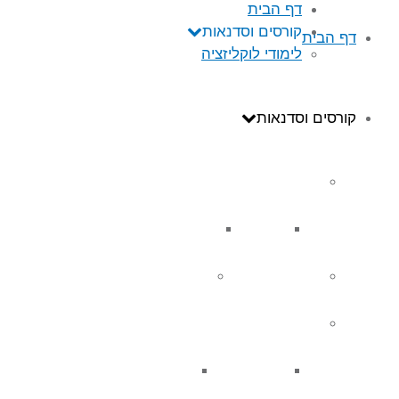
דף הבית
קורסים וסדנאות
דף הבית
לימודי לוקליזציה
קורסים וסדנאות
לימודי לוקליזציה
מסלול תרגום
מסלול עריכת תרגום
קורס לתרגום כתוביות
LOC FOR UX
CONVERSATION DESIGN
ADVANCED COURSE
BASIC COURSE